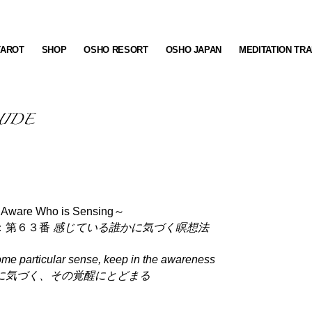
TAROT
SHOP
OSHO RESORT
OSHO JAPAN
MEDITATION TRA
e Aware Who is Sensing～
：第６３番
感じている誰かに気づく瞑想法
me particular sense, keep in the awareness
に気づく、その覚醒にとどまる