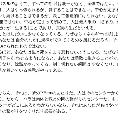
パズルのようで、すべての断 片は統一がなく、全体ではない。
き、人は引っ張られるが、愛することはできない。中心が定まる
やり続けることはできるが、決して創造的にはなれない。あな
可能ではない。中心が定まって初めて、人は最大限の、絶頂の、
だけが「生きる｣ことであ り、真実の生だといえる。
ことはしだいに少なくなってくる。なぜならエネルギーは頭に
あなたは 自分のなかに規律ができてくるのを感じるだろう。そ
つけられたものではない。
るほど、あなたは生と死をあまり恐れないようになる。なぜな
調子をあ わせるようになると、あなたは勇敢に生きることがで
くなり、沈黙がやってくる。制し切れない瞬間は 少なくなり、
足が着いている感覚がやって来る。
ごらん。それは、臍の下5cmのあたりだ。人はそのセンターか
く。だから、ハラは肉体と魂との間の繋がりのセンターだ。も
 ターがどこにあるかわからないなら、それはあなたがもはやハ
その繋がりをつくりだす必要がある。”