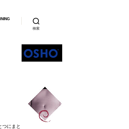
INING
検索
とつにまと