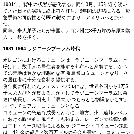
1981年、背中の状態が悪化する。同年3月、15年近く続い
てきた日々の講話に終止符を打ち、3年間の沈黙に入る。緊
急手術の可能性と侍医 の勧めにより、アメリカへと旅立
つ。
同年、米人弟子たちが米国オレゴン州に8千万坪の草原を購
入し、彼を招く。
1981-1984 ラジニーシプーラム時代
オレゴンにおけるコミューンは「ラジニーシプーラム」と
呼ばれ、数千人の居住者を擁する都市へと変貌する。かつ
ての荒地は豊かな理想的な有機 農業コミューンとなり、そ
の居住者に十分な食料を提供する。
例年夏に行われたフェスティバルには、世界各国から1万5
千人の人びとが集まる。かくしてラジニーシプーラムは急
速に成長し、米国史上「最大 かつもっとも物議をかもす」
スピリチュアル・コミューンとなる。
コミューンの急速な成長とともに、地方、州、連邦レベル
における政治的に風当たりも強まる。レーガン大統領の側
近エド・ミーズ唱導による反ラ ジニーシ・コミューン策動
は、4年余の歳月と数百万ドルの公金を費やし、コミューン