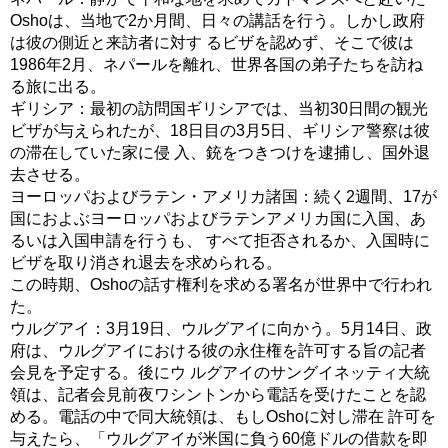
Oshoは、当地で2か月間、日々の講話を行う。しかし政府
は彼の側近と来訪者に対す るビザを認めず、そこで彼は
1986年2月、ネパールを離れ、世界各国の弟子たちを訪ね
る旅に出る。
ギリシア：最初の訪問国ギリシアでは、当初30日間の観光
ビザが与えられたが、18日目の3月5日、ギリシア警察は彼
の滞在していた家に侵 入、銃をつきつけを逮捕し、国外退
去させる。
ヨーロッパおよびラテン・アメリカ諸国：続く2週間、17が
国におよぶヨーロッパおよびラテンアメリカ国に入国、あ
るいは入国申請を行うも、 すべて拒否されるか、入国時に
ビザを取り消され退去を求められる。
この時期、Oshoの話す権利を求める署名が世界中で行われ
た。
ウルグアイ：3月19日、ウルグアイに向かう。5月14日、政
府は、ウルグアイにおける彼の永住権を許可する旨の記者
会見を予定する。後にウ ルグアイのサングイネッティ大統
領は、記者会見前夜ワシントンから電話を受けたことを認
める。電話の中で同大統領は、もしOshoに対し滞在 許可を
与えたら、「ウルグアイが米国に負う60億ドルの借款を即