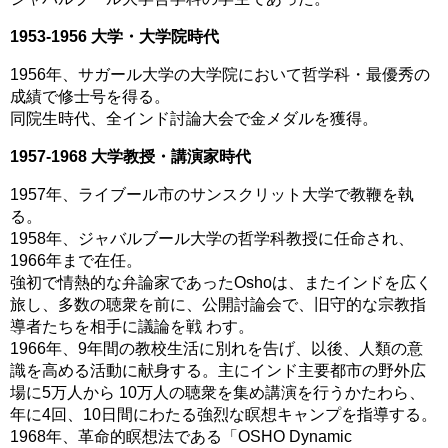
1953-1956 大学・大学院時代
1956年、サガール大学の大学院において哲学科・最優秀の
成績で修士号を得る。
同院生時代、全インド討論大会で金メダルを獲得。
1957-1968 大学教授・講演家時代
1957年、ライブール市のサンスクリット大学で教鞭を執
る。
1958年、ジャバルブール大学の哲学科教授に任命され、
1966年まで在任。
強初で情熱的な弁論家であったOshoは、またインドを広く
旅し、多数の聴衆を前に、公開討論会で、旧守的な宗教指
導者たちを相手に議論を戦 わす。
1966年、9年間の教校生活に別れを告げ、以後、人類の意
識を高める活動に献身する。主にインド主要都市の野外広
場に5万人から 10万人の聴衆を集め講演を行うかたわら、
年に4回、10日間にわたる強烈な瞑想キャンプを指導する。
1968年、革命的瞑想法である「OSHO Dynamic