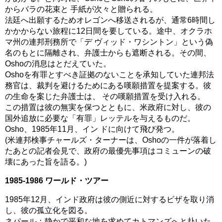
からバラの花束と 手紙が次々と贈られる。
法廷へ出願するためオレゴンへ移送されるが、通常6時間し
かかからない旅程に12日間を要している。途中、オクラホ
マ州の連邦刑務所で「デ ヴィッド・ワシントン」という偽
名のもとに隔離され、弁護士からも遮断される。その間、
Oshoの消息はとだえていた。
Oshoを有罪とすべき証拠のないことを承知していた連邦法
務官は、裁判を避けるためにある嘆願措置を提案する。彼
の生命を案じた弁護士は、 その嘆願措置を受け入れる。
この措置は彼の無実を保つとともに、米政府に対し、彼の
国外追放に必要な「有罪」レッテルを与えるものだ。
Osho、1985年11月、イン ドに向けて飛び発つ。
(米連邦検事チャールズ・ターナーは、Oshoの一件が落着し
たあとの記者会見で、政府の最優先事項はコミューンの破
壊にあった旨を語る。)
1985-1986 ワールド・ツアー
1985年12月、インド政府は彼の側近に対するビザを取り消
し、彼の孤立化を図る。
ネパール：静かで平和な地を求めてカトマンズへと赴いた