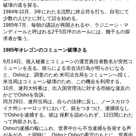
破壊の道を探る。
1984年10月、3年にわたる沈黙に終止符を打ち、自宅にて
少数の人びとに対して話を始める。
1985年7月、毎朝の講話が再開されるや、ラジニーシ・マ
ンディールと呼ばれる2千5百坪のホールには、幾千もの探
求者が集う。
1985年オレゴンのコミューン破壊さる
9月14日、個人秘書とコミューンの運営責任者数名が突然コ
ミューンを去る。彼らによる非合法行為が明らかになる
と、Oshoは、調査のため 米司法当局をコミューンへ招く。
米当局はコミューン破壊のため、この機会を利用する。
10月、連邦大特番は、出入国管理法に対する些細な違反の
かどでOshoを告訴。
同月29日、連邦当局は、自らの法律に反し、ノースカロラ
イナ州シャーロッテにおいて、銃をつきつけ、逮捕状なし
でOshoを逮捕する。彼は 保釈を認められず、12日間にわた
って拘留される。
Oshoの逮捕の報にふれ、世界中から不当逮捕を告発する声
があがる。と同時に、OshoとOshoの看守のもとに、世界中