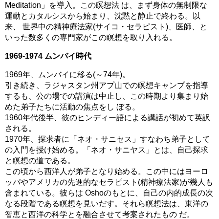
Meditation」を導入。この瞑想法 は、まず身体の無制限な
運動とカタルシスから始まり、沈黙と静止で終わる。以
来、 世界中の精神療法家(サイコ・セラピスト)、医師、と
いった数多くの専門家がこの瞑想を取り入れる。
1969-1974 ムンバイ時代
1969年、ムンバイに移る(～74年)。
引き続き、ラジャスタン州アプ山での瞑想キャンプを指導
するも、公の場での講演は中止し、この時期より集まり始
めた弟子たちに活動の焦点をし ぼる。
1960年代後半、彼のヒンディー語による講話が初めて英訳
される。
1970年、探求者に「ネオ・サニセス」すなわち弟子として
の入門を授け始める。「ネオ・サニヤス」とは、自己探求
と瞑想の道である。
この頃から西洋人が弟子となり始める。この中にはヨーロ
ッパやアメリカの先進的なセラピスト(精神療法家)が幾人も
含まれている。彼らは Oshoのもとに、自己の内的成長の次
なる段階である瞑想を見いだす。それら瞑想法は、東洋の
智恵と西洋の科学とを融合させて考案されたもの だ。