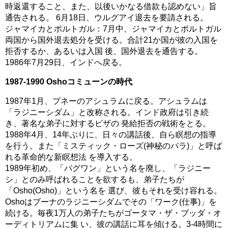
時返還すること、また、以後いかなる借款も認めない」旨
通告される。 6月18日、ウルグアイ退去を要請される。
ジャマイカとポルトガル：7月中、ジャマイカとポルトガル
両国から国外退去処分を受ける。合計21か国が彼の入国を
拒否するか、あるいは入国 後、国外退去を通告する。
1986年7月29日、インドへ戻る。
1987-1990 Oshoコミューンの時代
1987年1月、プネーのアシュラムに戻る。アシュラムは
「ラジニーシダム」と改称される。インド政府は引き続
き、著名な弟子に対するビザの 発給拒否の戦術をとる。
1988年4月、14年ぶりに、日々の講話後、自ら瞑想の指導
を行う。また「ミスティック・ローズ(神秘のバラ)」と呼ば
れる革命的な新瞑想法 を導入する。
1989年初め、「パグワン」という名を廃し、「ラジニー
シ」とのみ呼ばれることを欲するも、弟子たちが
「Osho(Osho)」という名を 選び、彼もそれを受け容れる。
Oshoはブーナのラジニーシダムでその「ワーク(仕事)」を
続ける。毎夜1万人の弟子たちがゴータマ・ザ・ブッダ・オ
ーディトリアムに集 い、彼の講話に耳を傾ける。3-4時間に