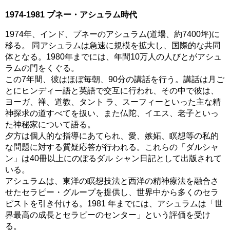
1974-1981 プネー・アシュラム時代
1974年、インド、プネーのアシュラム(道場、約7400坪)に
移る。 同アシュラムは急速に規模を拡大し、国際的な共同
体となる。1980年までには、年間10万人の人びとがアシュ
ラムの門をくぐる。
この7年間、彼はほぼ毎朝、90分の講話を行う。講話は月ご
とにヒンディー語と英語で交互に行われ、その中で彼は、
ヨーガ、禅、道教、タント ラ、スーフィーといった主な精
神探求の道すべてを扱い、また仏陀、イエス、老子といっ
た神秘家について語る。
夕方は個人的な指導にあてられ、愛、嫉妬、瞑想等の私的
な問題に対する質疑応答が行われる。これらの「ダルシャ
ン」は40冊以上にのぼるダル シャン日記として出版されて
いる。
アシュラムは、東洋の瞑想技法と西洋の精神療法を融合さ
せたセラピー・グループを提供し、世界中から多くのセラ
ピストを引き付ける。1981 年までには、アシュラムは「世
界最高の成長とセラピーのセンター」という評価を受け
る。