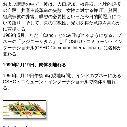
およぶ講話の中で、彼は、人口増加、核兵器、地球的規模
の自殺、共産主義革命の失敗、女性に対する抑 圧、貧困、
組織宗教の弊害、瞑想の必要性といった今日的問題点につ
いて語り、そして、真の宗教性、光明を得た意識を高らか
に宣揚する。
1989年5月、ただ「Osho」とのみ呼ばれるようになる。プ
ネーの「ラジニーシダム」 も「 OSHO・コミューン・イン
ターナショナル(OSHO Commune International)」に名称が
変わる。
1
990年1月19日、肉体を離れる
1990年1月19日午後5時(現地時間)、インドのプネーにある
OSHO・コミューン・インターナショナルで肉体を離れ
る。